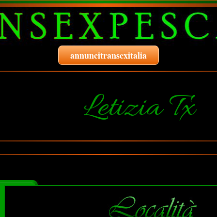
annuncitransexitalia
Letizia Tx