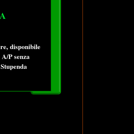
CA
re, disponibile
! A/P senza
.. Stupenda